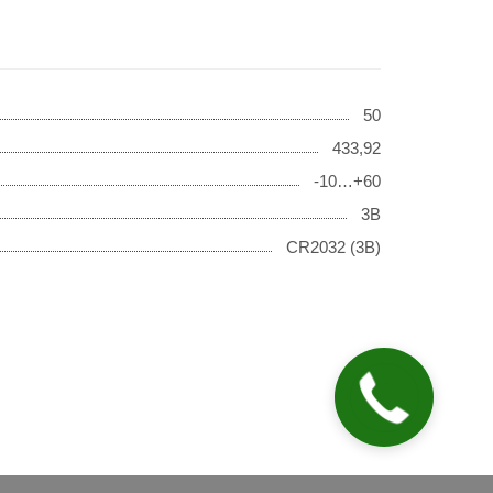
50
433,92
-10…+60
3В
CR2032 (3В)
Заказать
звонок