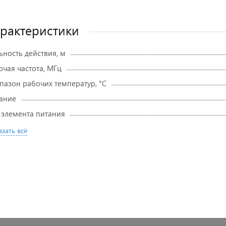
рактеристики
ьность действия, м
очая частота, МГц
пазон рабочих температур, °С
ание
 элемента питания
зать всё